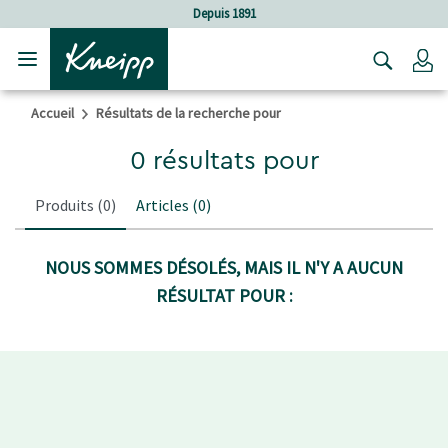
Sauter au contenu principal
Sauter au contenu du pied de page
Depuis 1891
C
Accueil
Résultats de la recherche pour
0 résultats pour
Produits
(0)
Articles
(0)
NOUS SOMMES DÉSOLÉS, MAIS IL N'Y A AUCUN
RÉSULTAT POUR :