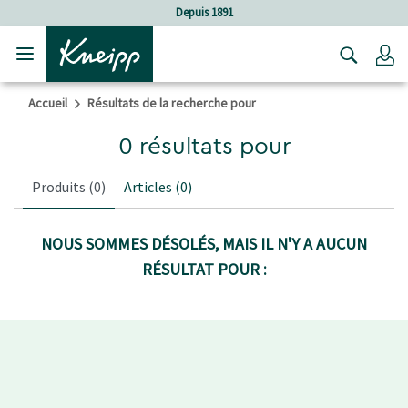
Sauter au contenu principal
Sauter au contenu du pied de page
Depuis 1891
C
Accueil
Résultats de la recherche pour
0 résultats pour
Produits
(0)
Articles
(0)
NOUS SOMMES DÉSOLÉS, MAIS IL N'Y A AUCUN
RÉSULTAT POUR :