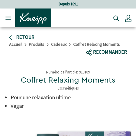
Sauter au contenu principal
Sauter au contenu du pied de page
Depuis 1891
C
RETOUR
Accueil
Produits
Cadeaux
Coffret Relaxing Moments
RECOMMANDER
Numéro de l'article:
919109
Coffret Relaxing Moments
Cosmétiques
5 de 5 étoiles
Pour une relaxation ultime
Vegan