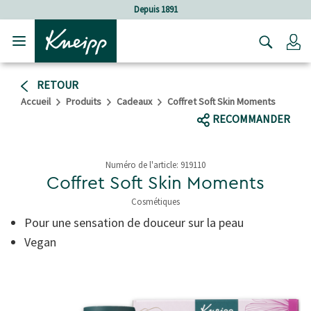
Sauter au contenu principal
Sauter au contenu du pied de page
Depuis 1891
C
RETOUR
Accueil
Produits
Cadeaux
Coffret Soft Skin Moments
RECOMMANDER
Numéro de l'article:
919110
Coffret Soft Skin Moments
Cosmétiques
4 de 5 étoiles
Pour une sensation de douceur sur la peau
Vegan