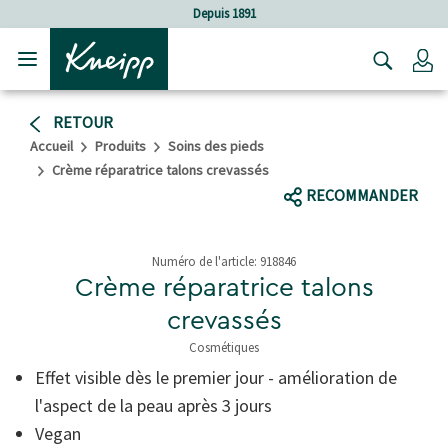
Sauter au contenu principal
Sauter au contenu du pied de page
Depuis 1891
C
RETOUR
Accueil
Produits
Soins des pieds
Crème réparatrice talons crevassés
RECOMMANDER
Numéro de l'article:
918846
Crème réparatrice talons
crevassés
Cosmétiques
3,5 de 5 étoiles
Effet visible dès le premier jour - amélioration de
l'aspect de la peau après 3 jours
Vegan