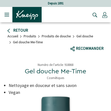
Sauter au contenu principal
Sauter au contenu du pied de page
Depuis 1891
C
RETOUR
Accueil
Produits
Produits de douche
Gel douche
Gel douche Me-Time
RECOMMANDER
Numéro de l'article:
918868
Gel douche Me-Time
Cosmétiques
4,9 de 5 étoiles
Nettoyage en douceur et sans savon
Vegan