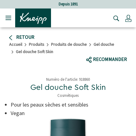
Sauter au contenu principal
Sauter au contenu du pied de page
Depuis 1891
C
RETOUR
Accueil
Produits
Produits de douche
Gel douche
Gel douche Soft Skin
RECOMMANDER
Numéro de l'article:
918860
Gel douche Soft Skin
Cosmétiques
5 de 5 étoiles
Pour les peaux sèches et sensibles
Vegan