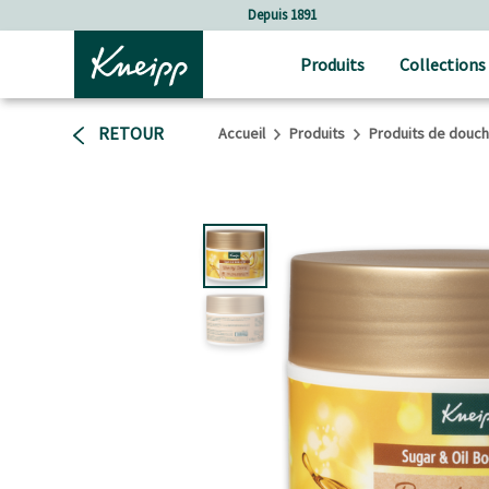
Sauter au contenu principal
Sauter au contenu du pied de page
Depuis 1891
Produits
Collections
RETOUR
Accueil
Produits
Produits de douc