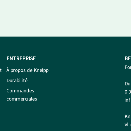
ENTREPRISE
BE
Fo
t
À propos de Kneipp
Durabilité
Du 
Commandes
0 
commerciales
in
Kn
Vl