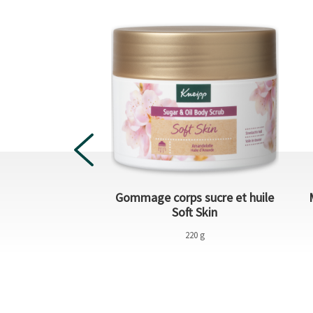
douche men Warm
Gommage corps sucre et huile
Woods
Soft Skin
200 ml
220 g