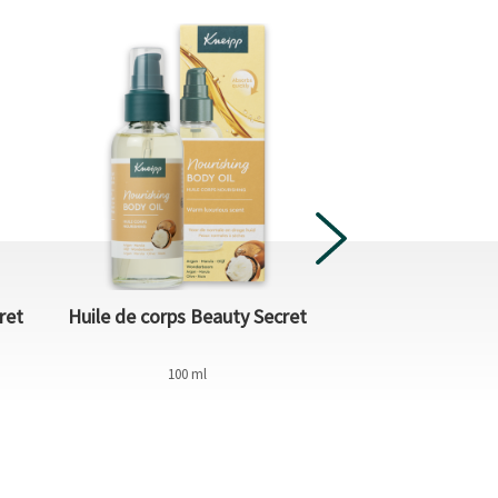
ret
Huile de corps Beauty Secret
Douche exfolian
100 ml
200 m