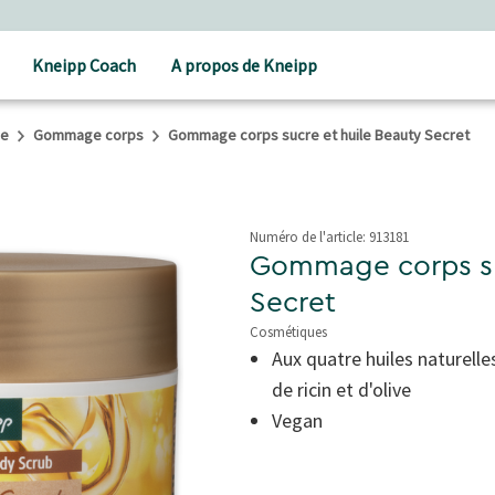
Soins holistiques
Kneipp Coach
A propos de Kneipp
he
Gommage corps
Gommage corps sucre et huile Beauty Secret
Numéro de l'article:
913181
Gommage corps su
Secret
Cosmétiques
5 de 5 étoiles
Aux quatre huiles naturell
de ricin et d'olive
Vegan