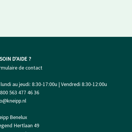
SOIN D’AIDE ?
rmulaire de contact
lundi au jeudi: 8:30-17:00u | Vendredi 8:30-12:00u
0800 563 477 46 36
fo@kneipp.nl
eipp Benelux
iegend Hertlaan 49