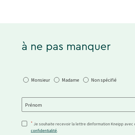
à ne pas manquer
Salutation
Monsieur
Madame
Non spécifié
Prénom
*
Je souhaite recevoir la lettre dinformation Kneipp avec
confidentialité
.