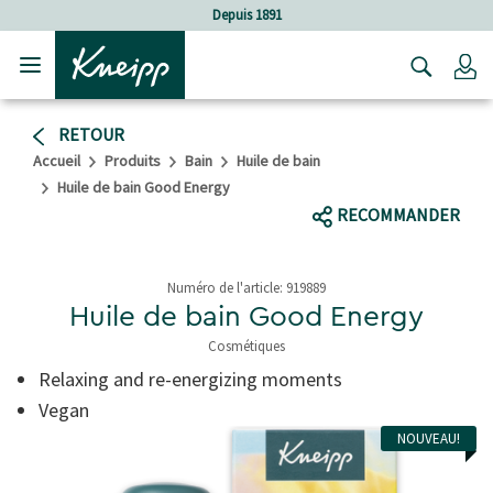
Sauter au contenu principal
Sauter au contenu du pied de page
Depuis 1891
C
RETOUR
Accueil
Produits
Bain
Huile de bain
Huile de bain Good Energy
RECOMMANDER
Numéro de l'article:
919889
Huile de bain Good Energy
Cosmétiques
5 de 5 étoiles
Relaxing and re-energizing moments
Vegan
NOUVEAU!