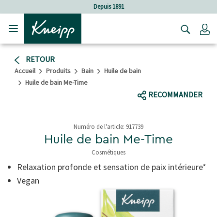
Sauter au contenu principal
Sauter au contenu du pied de page
Depuis 1891
C
RETOUR
Accueil
Produits
Bain
Huile de bain
Huile de bain Me-Time
RECOMMANDER
Numéro de l'article:
917739
Huile de bain Me-Time
Cosmétiques
3,5 de 5 étoiles
Relaxation profonde et sensation de paix intérieure*
Vegan