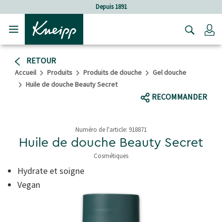
Sauter au contenu principal
Sauter au contenu du pied de page
Depuis 1891
C
RETOUR
Accueil
Produits
Produits de douche
Gel douche
Huile de douche Beauty Secret
RECOMMANDER
Numéro de l'article:
918871
Huile de douche Beauty Secret
Cosmétiques
4,3 de 5 étoiles
Hydrate et soigne
Vegan