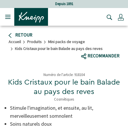
Sauter au contenu principal
Sauter au contenu du pied de page
Depuis 1891
C
RETOUR
Accueil
Produits
Mini packs de voyage
Kids Cristaux pour le bain Balade au pays des reves
RECOMMANDER
Numéro de l'article:
918104
Kids Cristaux pour le bain Balade
au pays des reves
Cosmétiques
5 de 5 étoiles
Stimule l'imagination, et ensuite, au lit,
merveilleusement somnolent
Soins naturels doux