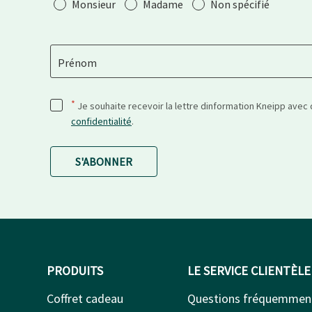
Salutation
Monsieur
Madame
Non spécifié
Prénom
*
Je souhaite recevoir la lettre dinformation Kneipp avec
confidentialité
.
S'ABONNER
PRODUITS
LE SERVICE CLIENTÈLE
Coffret cadeau
Questions fréquemmen