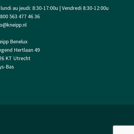
lundi au jeudi: 8:30-17:00u | Vendredi 8:30-12:00u
0800 563 477 46 36
fo@kneipp.nl
eipp Benelux
iegend Hertlaan 49
26 KT Utrecht
ys-Bas