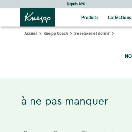
Sauter au contenu principal
Sauter au contenu du pied de page
Depuis 1891
Produits
Collections
Accueil
Kneipp Coach
Se relaxer et dormir
NO
à ne pas manquer