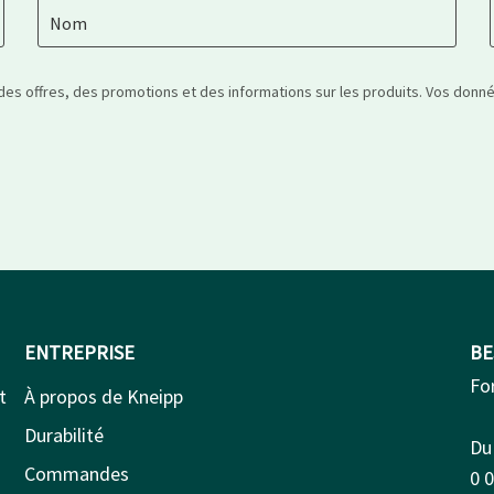
Nom
 des offres, des promotions et des informations sur les produits. Vos don
ENTREPRISE
BE
Fo
t
À propos de Kneipp
Durabilité
Du 
Commandes
0 