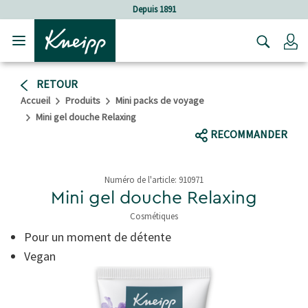
Sauter au contenu principal
Sauter au contenu du pied de page
Depuis 1891
C
RETOUR
Accueil
Produits
Mini packs de voyage
Mini gel douche Relaxing
RECOMMANDER
Numéro de l'article:
910971
Mini gel douche Relaxing
Cosmétiques
3,6 de 5 étoiles
Pour un moment de détente
Vegan