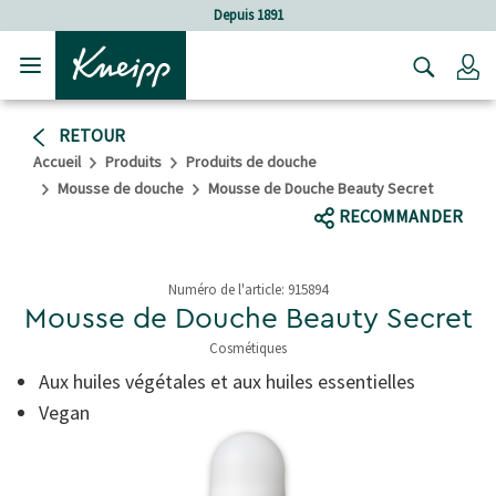
Sauter au contenu principal
Sauter au contenu du pied de page
Depuis 1891
C
RETOUR
Accueil
Produits
Produits de douche
Mousse de douche
Mousse de Douche Beauty Secret
RECOMMANDER
Numéro de l'article:
915894
Mousse de Douche Beauty Secret
Cosmétiques
3,5 de 5 étoiles
Aux huiles végétales et aux huiles essentielles
Vegan