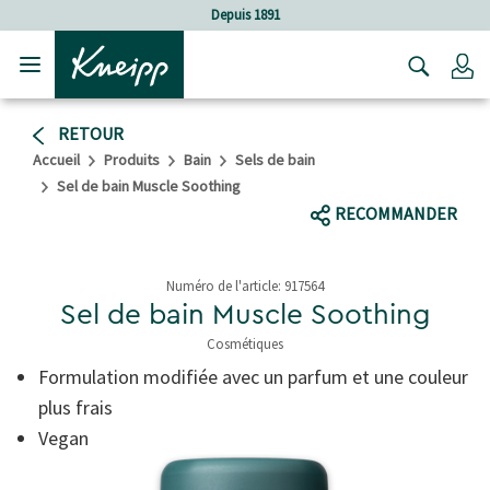
Sauter au contenu principal
Sauter au contenu du pied de page
Depuis 1891
C
RETOUR
Accueil
Produits
Bain
Sels de bain
Sel de bain Muscle Soothing
RECOMMANDER
Numéro de l'article:
917564
Sel de bain Muscle Soothing
Cosmétiques
5 de 5 étoiles
Formulation modifiée avec un parfum et une couleur
plus frais
Vegan