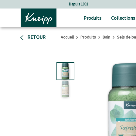
Sauter au contenu principal
Sauter au contenu du pied de page
Depuis 1891
Produits
Collections
RETOUR
Accueil
Produits
Bain
Sels de ba