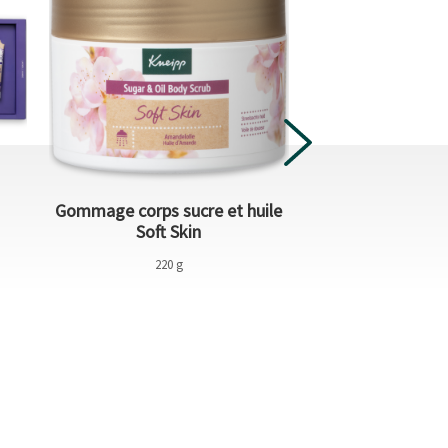
Gommage corps sucre et huile
Huile de bain Mu
Soft Skin
220 g
100 m