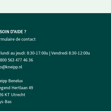
SOIN D’AIDE ?
rmulaire de contact
lundi au jeudi: 8:30-17:00u | Vendredi 8:30-12:00u
0800 563 477 46 36
fo@kneipp.nl
eipp Benelux
iegend Hertlaan 49
26 KT Utrecht
ys-Bas