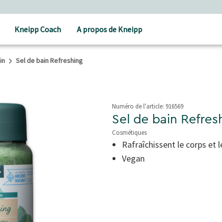
Kneipp Coach
A propos de Kneipp
in
Sel de bain Refreshing
Numéro de l'article:
916569
Sel de bain Refres
Cosmétiques
3,5 de 5 étoiles
Rafraîchissent le corps et l
Vegan