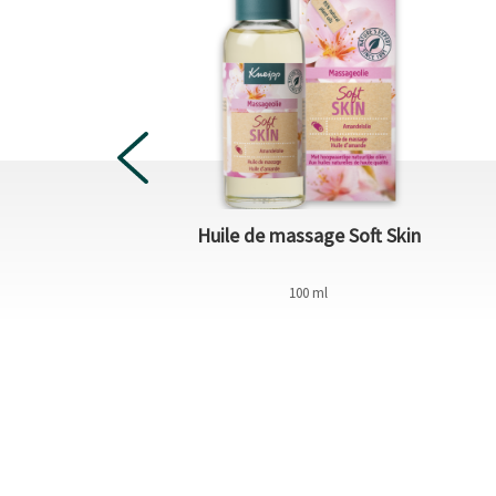
 luxe Soft Skin
Huile de massage Soft Skin
1 piece
100 ml