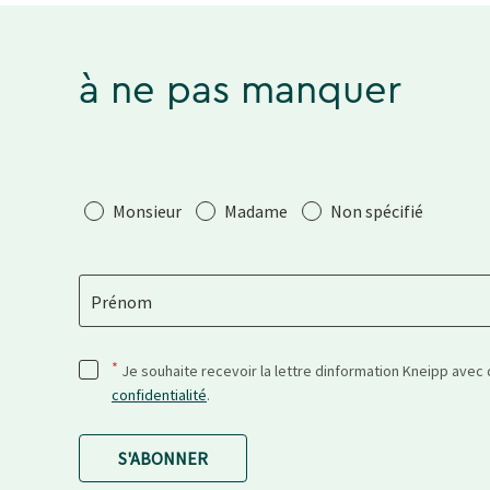
à ne pas manquer
Salutation
Monsieur
Madame
Non spécifié
Prénom
*
Je souhaite recevoir la lettre dinformation Kneipp avec
confidentialité
.
S'ABONNER