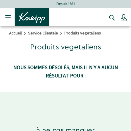
Sauter au contenu principal
Sauter au contenu du pied de page
Depuis 1891
C
Accueil
Service Clientele
Produits vegetaliens
Produits vegetaliens
NOUS SOMMES DÉSOLÉS, MAIS IL N'Y A AUCUN
RÉSULTAT POUR :
à ne pas manquer