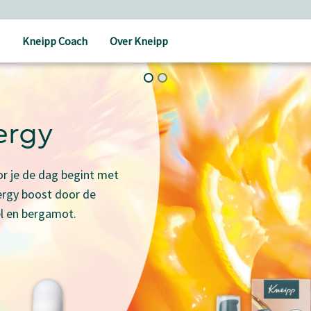
Kneipp Coach
Over Kneipp
ergy
r je de dag begint met
ergy boost door de
l en bergamot.