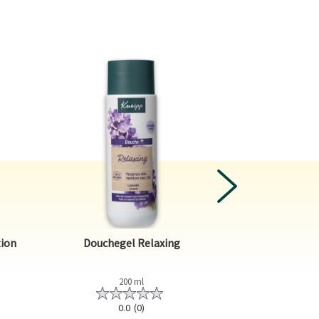
NEXT
tion
Douchegel Relaxing
2-in-1 Dou
200 ml
2
0.0
(0)
0