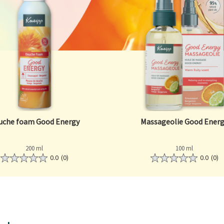
uche foam Good Energy
Massageolie Good Ener
200 ml
100 ml
0.0
(0)
0.0
(0)