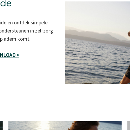
ide
ide en ontdek simpele
 ondersteunen in zelfzorg
 op adem komt.
WNLOAD >