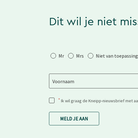
Dit wil je niet mi
Aanhef
Mr
Mrs
Niet van toepassing
Voornaam
*
Ik wil graag de Kneipp-nieuwsbrief met a
MELD JE AAN