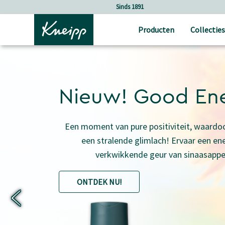
Verder gaan naar hoofdinhoud.
Verder gaan naar de footer
Holistische verzorging
Producten
Collecties
Nieuw! Good En
Een moment van pure positiviteit, waardoo
een stralende glimlach! Ervaar een en
verkwikkende geur van sinaasappe
ONTDEK NU!