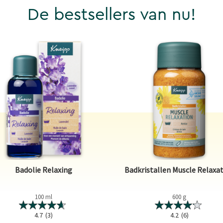
De bestsellers van nu!
Badolie Relaxing
Badkristallen Muscle Relaxa
100 ml
600 g
4.7
(3)
4.2
(6)