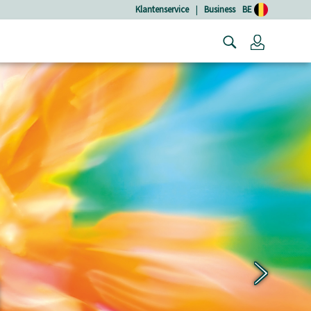
Klantenservice
|
Business
BE
Login