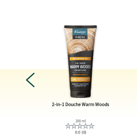
PREVIOUS
Relaxing
2-in-1 Douche Warm Woods
ml
200 ml
0)
0.0
(0)