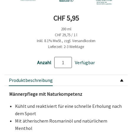
Aktueller Preis
CHF 5,95
200 ml
CHF 29,75 / 1 l
Inkl. 8.1% MwSt., zzgl. Versandkosten
Lieferzeit: 2-3 Werktage
Anzahl
Verfügbar
Produktbeschreibung
Männerpflege mit Naturkompetenz
Kühlt und reaktiviert für eine schnelle Erholung nach
dem Sport
Mit ätherischem Rosmarinöl und natürlichem
Menthol