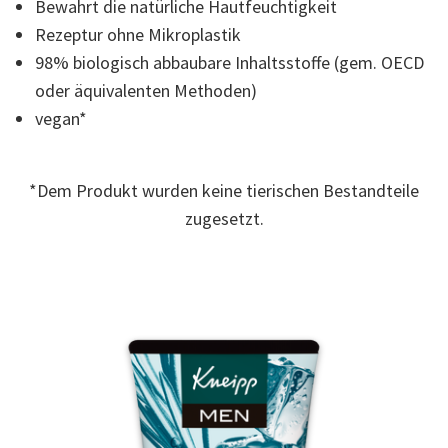
Bewahrt die natürliche Hautfeuchtigkeit
14
Reviews.
Rezeptur ohne Mikroplastik
Link
zur
98% biologisch abbaubare Inhaltsstoffe (gem. OECD
gleichen
oder äquivalenten Methoden)
Seite.
vegan*
*Dem Produkt wurden keine tierischen Bestandteile
zugesetzt.