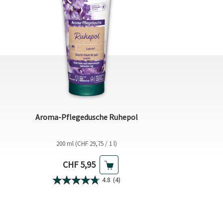
Aroma-Pflegedusche Ruhepol
200 ml (CHF 29,75 / 1 l)
Aktueller Preis
CHF 5,95
4.8
(4)