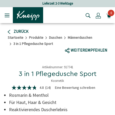
Skip to main content
Skip to footer content
Lieferzeit 2-3 Werktage
Versandkost
0
Login
ZURÜCK
Startseite
Produkte
Duschen
Männerduschen
3 in 1 Pflegedusche Sport
WEITEREMPFEHLEN
Artikelnummer:
917741
3 in 1 Pflegedusche Sport
Kosmetik
5 von 5 Sternen
4.8
(14)
Eine Bewertung schreiben
4.8
von
Rosmarin & Menthol
5
Sternen,
Für Haut, Haar & Gesicht
durchschnittlicher
Reaktivierendes Duscherlebnis
Bewertungswert.
Read