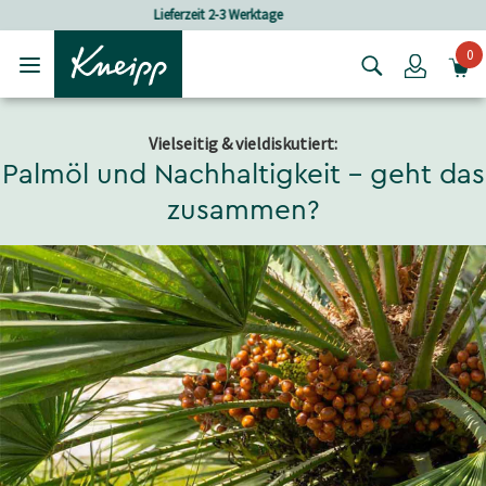
Skip to main content
Skip to footer content
Versandkostenfrei ab 80 CHF Bestellwert
0
Login
Vielseitig & vieldiskutiert:
Palmöl und Nachhaltigkeit - geht das
zusammen?