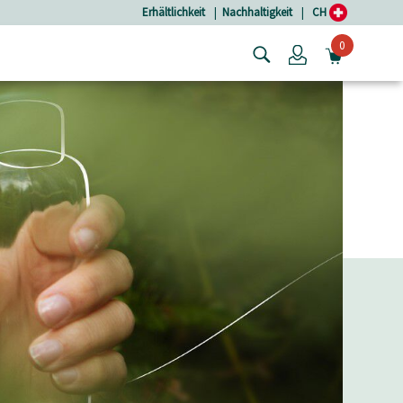
Erhältlichkeit
|
Nachhaltigkeit
|
CH
0
Login
MINIW