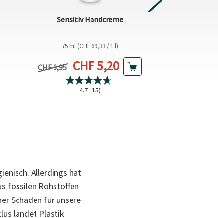
NEXT
Tagescreme
Sensitiv Handcreme
Mandelblü
75 ml (CHF 69,33 / 1 l)
50 ml (CHF
Aktueller Preis
CHF 5,20
Vorheriger P
CHF 13,55
Vorheriger Preis
CHF 6,95
4.7
(15)
4.
gienisch. Allerdings hat
s fossilen Rohstoffen
her Schaden für unsere
lus landet Plastik