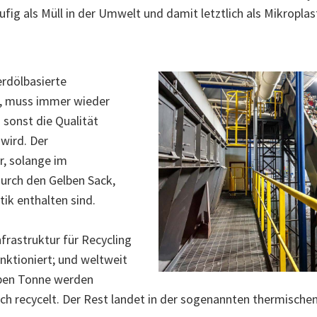
äufig als Müll in der Umwelt und damit letztlich als Mikropl
erdölbasierte
n, muss immer wieder
 sonst die Qualität
wird. Der
r, solange im
durch den Gelben Sack,
ik enthalten sind.
rastruktur für Recycling
unktioniert; und weltweit
elben Tonne werden
ich recycelt. Der Rest landet in der sogenannten thermische