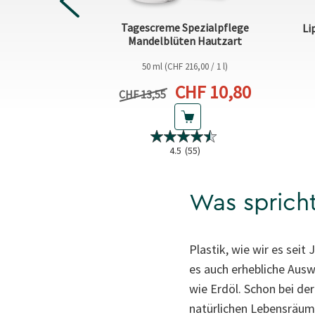
PREVIOUS
Tagescreme Spezialpflege
andcreme
Li
Mandelblüten Hautzart
,33 / 1 l)
50 ml (CHF 216,00 / 1 l)
Aktueller Preis
CHF 10,80
eller Preis
 5,20
Vorheriger Preis
CHF 13,55
15)
4.5
(55)
Was spricht
Plastik, wie wir es seit 
es auch erhebliche Aus
wie Erdöl. Schon bei de
natürlichen Lebensräume