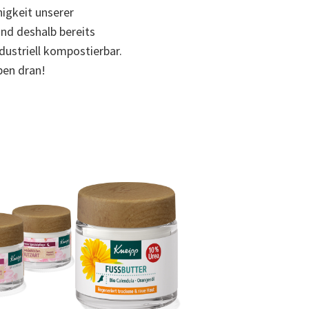
higkeit unserer
nd deshalb bereits
dustriell kompostierbar.
ben dran!