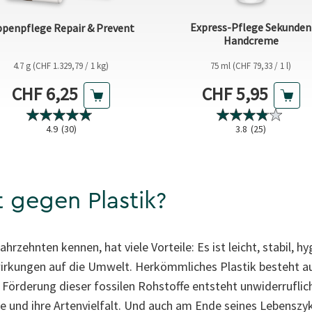
Express-Pflege Sekunden
ppenpflege Repair & Prevent
Handcreme
4.7 g (CHF 1.329,79 / 1 kg)
75 ml (CHF 79,33 / 1 l)
Aktueller Preis
Aktueller Preis
CHF 6,25
CHF 5,95
4.9
(30)
3.8
(25)
 gegen Plastik?
Jahrzehnten kennen, hat viele Vorteile: Es ist leicht, stabil, hy
wirkungen auf die Umwelt. Herkömmliches Plastik besteht au
r Förderung dieser fossilen Rohstoffe entsteht unwiderruflic
 und ihre Artenvielfalt. Und auch am Ende seines Lebenszyk