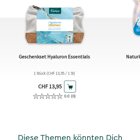
Geschenkset Hyaluron Essentials
Natur
1 Stück (CHF 13,95 / 1 St)
Aktueller Preis
CHF 13,95
0.0
(0)
Diese Themen könnten Dich