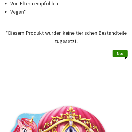
Von Eltern empfohlen
Bewertungswert.
Read
Vegan*
8
Reviews.
Link
zur
gleichen
*Diesem Produkt wurden keine tierischen Bestandteile
Seite.
zugesetzt.
Neu