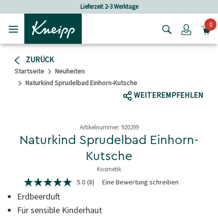
Skip to main content
Skip to footer content
Lieferzeit 2-3 Werktage
Versandkost
0
Login
ZURÜCK
Startseite
Neuheiten
Naturkind Sprudelbad Einhorn-Kutsche
WEITEREMPFEHLEN
Artikelnummer:
920299
Naturkind Sprudelbad Einhorn-
Kutsche
Kosmetik
5 von 5 Sternen
5.0
(8)
Eine Bewertung schreiben
5.0
von
Erdbeerduft
5
Sternen,
Für sensible Kinderhaut
durchschnittlicher