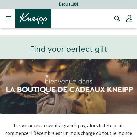
Sauter au contenu principal
Sauter au contenu du pied de page
Soins holistiques
C
Find your perfect gift
Les vacances arrivent à grands pas, alors la fête peut
commencer ! Décembre est un mois chargé où tout le monde