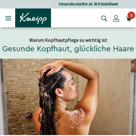
Skip to main content
Skip to footer content
Versandkostenfrei ab 30 € Bestellwert
0
Login
Warum Kopfhautpflege so wichtig ist
Gesunde Kopfhaut, glückliche Haare