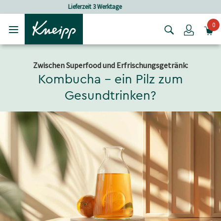
Skip to main content
Skip to footer content
Versandkostenfrei ab 30 € Bestellwert
0
Login
Zwischen Superfood und Erfrischungsgetränk:
Kombucha – ein Pilz zum
Gesundtrinken?