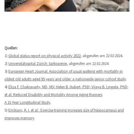
Quellen:
1)
Global status report on physical activity 2022
, abgerufen am 22.02.2024.
2)
Universitätsspital Zürich: Sarkopenie
, abgerufen am 22.02.2024.
3)
European Heart Journal: Association of usual walking with mortality in
oldest old adults aged 85 years and older: a nationwide senior cohort study
.
4)
Eliza F. Chakravarty, MD, MS; Helen B. Hubert, PhD; Vijaya B. Lingala, PhD;
et al: Reduced Disability and Mortality Among Aging Runners
A 21-Year Longitudinal Study
.
5)
Erickson, K. I. et al.: Exercise training increases size of hippocampus and
improves memory
.