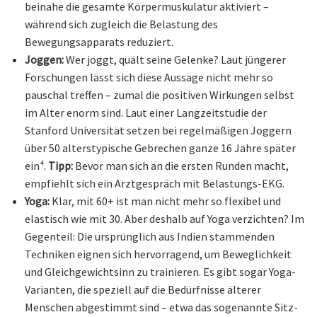
beinahe die gesamte Körpermuskulatur aktiviert –
während sich zugleich die Belastung des
Bewegungsapparats reduziert.
Joggen:
Wer joggt, quält seine Gelenke? Laut jüngerer
Forschungen lässt sich diese Aussage nicht mehr so
pauschal treffen – zumal die positiven Wirkungen selbst
im Alter enorm sind. Laut einer Langzeitstudie der
Stanford Universität setzen bei regelmäßigen Joggern
über 50 alterstypische Gebrechen ganze 16 Jahre später
ein⁴.
Tipp:
Bevor man sich an die ersten Runden macht,
empfiehlt sich ein Arztgespräch mit Belastungs-EKG.
Yoga:
Klar, mit 60+ ist man nicht mehr so flexibel und
elastisch wie mit 30. Aber deshalb auf Yoga verzichten? Im
Gegenteil: Die ursprünglich aus Indien stammenden
Techniken eignen sich hervorragend, um Beweglichkeit
und Gleichgewichtsinn zu trainieren. Es gibt sogar Yoga-
Varianten, die speziell auf die Bedürfnisse älterer
Menschen abgestimmt sind – etwa das sogenannte Sitz-