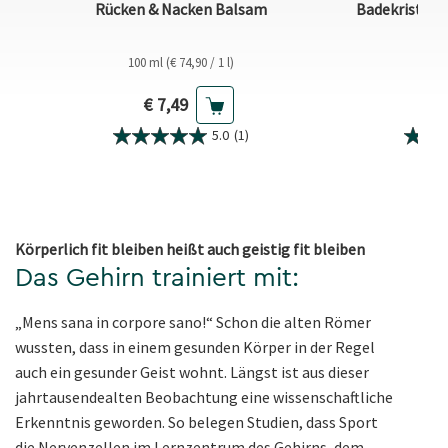
Rücken & Nacken Balsam
Badekristall
100 ml (€ 74,90 / 1 l)
600 g
Aktueller Preis
A
€ 7,49
€
5.0
(1)
Körperlich fit bleiben heißt auch geistig fit bleiben
Das Gehirn trainiert mit:
„Mens sana in corpore sano!“ Schon die alten Römer
wussten, dass in einem gesunden Körper in der Regel
auch ein gesunder Geist wohnt. Längst ist aus dieser
jahrtausendealten Beobachtung eine wissenschaftliche
Erkenntnis geworden. So belegen Studien, dass Sport
die Nervenzellen im Lernzentrum des Gehirns, dem