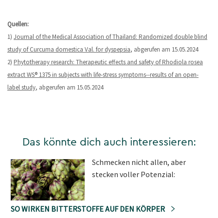
Quellen:
1)
Journal of the Medical Association of Thailand: Randomized double blind
study of Curcuma domestica Val. for dyspepsia
, abgerufen am 15.05.2024
2)
Phytotherapy research: Therapeutic effects and safety of Rhodiola rosea
extract WS® 1375 in subjects with life-stress symptoms--results of an open-
label study
, abgerufen am 15.05.2024
Das könnte dich auch interessieren:
Schmecken nicht allen, aber
stecken voller Potenzial:
SO WIRKEN BITTERSTOFFE AUF DEN KÖRPER