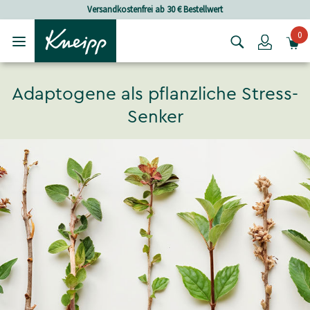
Skip to main content
Skip to footer content
Versandkostenfrei ab 30 € Bestellwert
0
Login
Adaptogene als pflanzliche Stress-
Senker