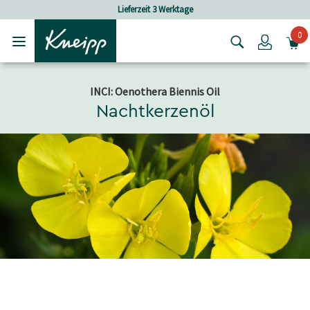
Skip to main content
Skip to footer content
Lieferzeit 3 Werktage
Versan
0
Login
INCI: Oenothera Biennis Oil
Nachtkerzenöl