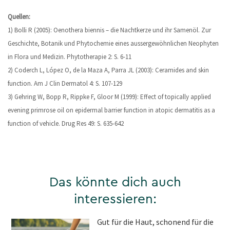
Quellen:
1) Bolli R (2005): Oenothera biennis – die Nachtkerze und ihr Samenöl. Zur
Geschichte, Botanik und Phytochemie eines aussergewöhnlichen Neophyten
in Flora und Medizin. Phytotherapie 2: S. 6-11
2) Coderch L, López O, de la Maza A, Parra JL (2003): Ceramides and skin
function. Am J Clin Dermatol 4: S. 107-129
3) Gehring W, Bopp R, Rippke F, Gloor M (1999): Effect of topically applied
evening primrose oil on epidermal barrier function in atopic dermatitis as a
function of vehicle. Drug Res 49: S. 635-642
Das könnte dich auch
interessieren:
Gut für die Haut, schonend für die