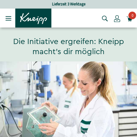
Skip to main content
Skip to footer content
Versandkostenfrei ab 30 € Bestellwert
0
Login
Die Initiative ergreifen: Kneipp
macht’s dir möglich