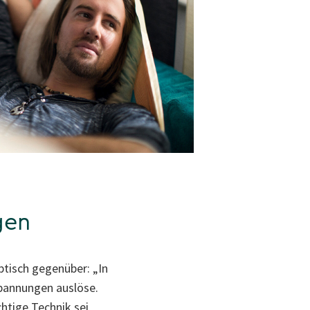
gen
ptisch gegenüber: „In
pannungen auslöse.
chtige Technik sei