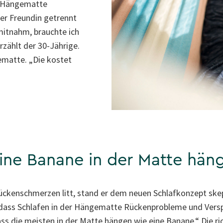
e Hängematte
er Freundin getrennt
itnahm, brauchte ich
rzählt der 30-Jährige.
matte. „Die kostet
eine Banane in der Matte hän
Rückenschmerzen litt, stand er dem neuen Schlafkonzept ske
, dass Schlafen in der Hängematte Rückenprobleme und Vers
ass die meisten in der Matte hängen wie eine Banane.“ Die ri