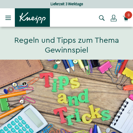
Skip to main content
Skip to footer content
Lieferzeit 3 Werktage
Versan
0
Login
Regeln und Tipps zum Thema
Gewinnspiel