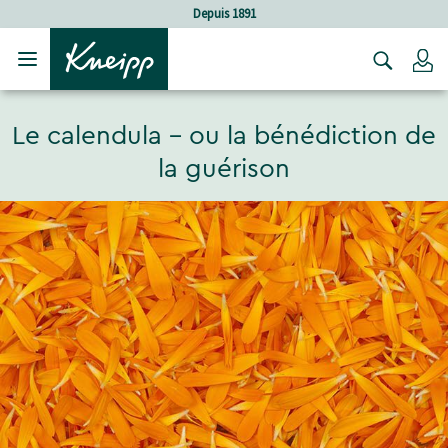
Sauter au contenu principal
Sauter au contenu du pied de page
91
Soins holistiques
C
Le calendula - ou la bénédiction de
la guérison