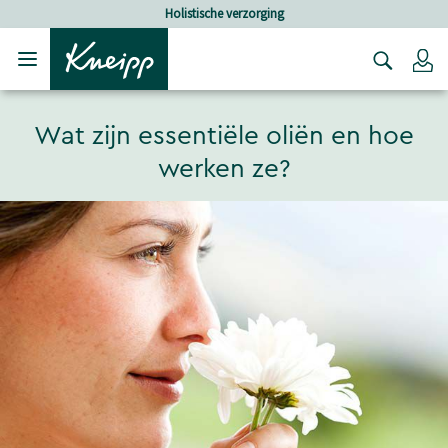
Verder gaan naar hoofdinhoud.
Verder gaan naar de footer
Holistische verzorging
Lo
Wat zijn essentiële oliën en hoe
werken ze?