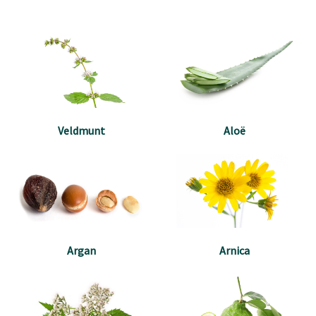
Veldmunt
Aloë
Argan
Arnica