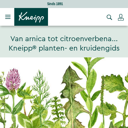
Verder gaan naar hoofdinhoud.
Verder gaan naar de footer
Holistische verzorging
Lo
Van arnica tot citroenverbena...
Kneipp® planten- en kruidengids