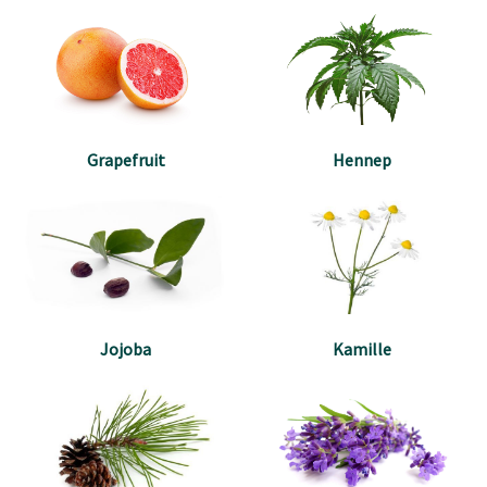
Grapefruit
Hennep
Jojoba
Kamille