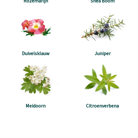
Rozemarijn
Shea Boom
Duivelsklauw
Juniper
Citroenverbena
Meidoorn