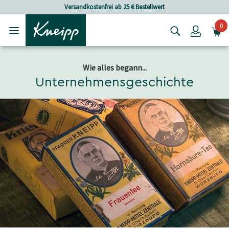
Skip to main content
Skip to footer content
Versandkostenfrei ab 25 € Bestellwert
0
Login
Wie alles begann...
Unternehmensgeschichte