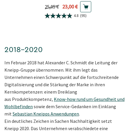
Aktueller Preis
23,00 €
Vorheriger Preis
25,05 €
4.8
(95)
2018–2020
Im Februar 2018 hat Alexander C. Schmidt die Leitung der
Kneipp-Gruppe übernommen. Mit ihm legt das
Unternehmen einen Schwerpunkt auf die fortschreitende
Digitalisierung und die Stärkung der Marke in ihren
Kernkompetenzen: einem Dreiklang
aus Produktkompetenz,
Know-how rund um Gesundheit und
Wohlbefinden
sowie dem Service-Gedanken im Einklang
mit
Sebastian Kneipps Anwendungen
.
Ein deutliches Zeichen in Sachen Nachhaltigkeit setzt
Kneipp 2020. Das Unternehmen verabschiedete eine