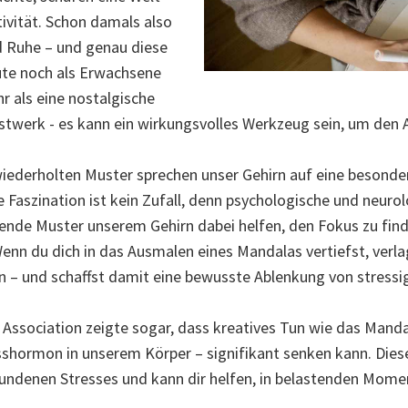
ivität. Schon damals also
 Ruhe – und genau diese
ute noch als Erwachsene
r als eine nostalgische
twerk - es kann ein wirkungsvolles Werkzeug sein, um den Al
wiederholten Muster sprechen unser Gehirn auf eine besonder
e Faszination ist kein Zufall, denn psychologische und neuro
de Muster unserem Gehirn dabei helfen, den Fokus zu find
nn du dich in das Ausmalen eines Mandalas vertiefst, verl
en – und schaffst damit eine bewusste Ablenkung von stress
 Association zeigte sogar, dass kreatives Tun wie das Man
esshormon in unserem Körper – signifikant senken kann. Dies
ndenen Stresses und kann dir helfen, in belastenden Mom