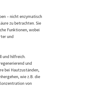
en – nicht enzymatisch
säure zu betrachten. Sie
iche Funktionen, wobei
rter und
 und hilfreich.
 regenerierend und
ere bei Hautzuständen,
nhergehen, wie z.B. die
Konzentration von