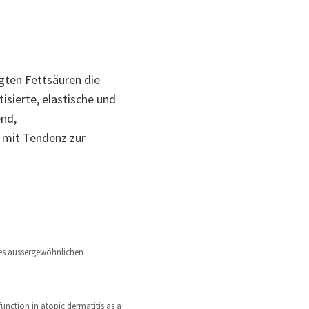
ten Fettsäuren die
isierte, elastische und
nd,
mit Tendenz zur
nes aussergewöhnlichen
function in atopic dermatitis as a