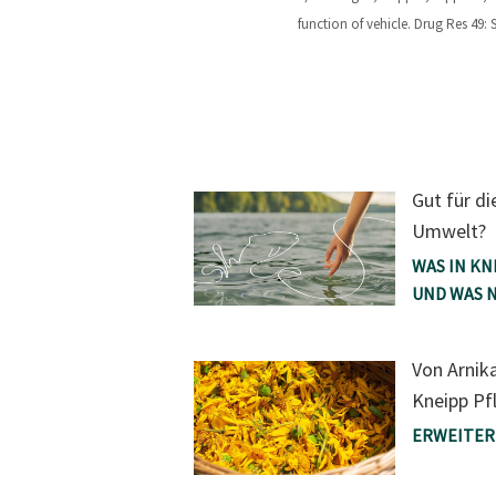
function of vehicle. Drug Res 49: 
Gut für di
Umwelt?
WAS IN KN
UND WAS 
Von Arnik
Kneipp Pf
ERWEITER