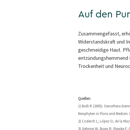
Auf den Pu
Zusammengefasst, erhöh
Widerstandskraft und Int
geschmeidige Haut. Pfl
entzündungshemmend un
Trockenheit und Neurod
Quellen:
1) Bolli R (2005): Oenothera bie
Neophyten in Flora und Medizin. P
2) Coderch L, López O, de la Maza
3) Gehring W, Bopp R, Rippke F, G