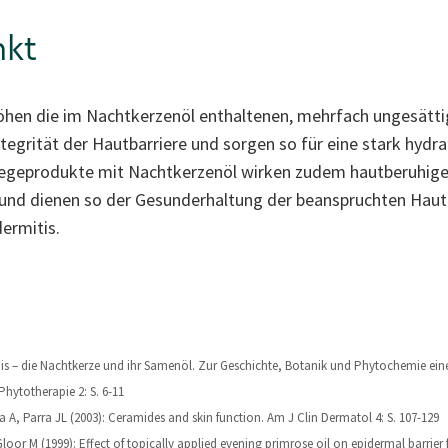
nkt
en die im Nachtkerzenöl enthaltenen, mehrfach ungesättig
egrität der Hautbarriere und sorgen so für eine stark hydrat
egeprodukte mit Nachtkerzenöl wirken zudem hautberuhige
d dienen so der Gesunderhaltung der beanspruchten Haut 
ermitis.
nnis – die Nachtkerze und ihr Samenöl. Zur Geschichte, Botanik und Phytochemie ei
hytotherapie 2: S. 6-11
 A, Parra JL (2003): Ceramides and skin function. Am J Clin Dermatol 4: S. 107-129
loor M (1999): Effect of topically applied evening primrose oil on epidermal barrier 