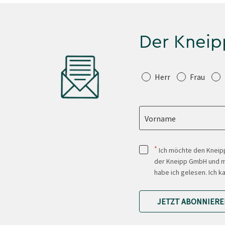
Der Kneip
Anrede
Herr
Frau
Vorname
*
Ich möchte den Kneipp
der Kneipp GmbH und mi
habe ich gelesen. Ich k
JETZT ABONNIERE