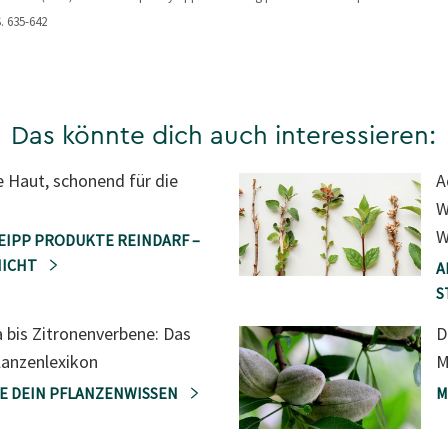
S. 635-642
Das könnte dich auch interessieren:
e Haut, schonend für die
A
W
W
EIPP PRODUKTE REINDARF –
NICHT
A
S
a bis Zitronenverbene: Das
D
lanzenlexikon
M
E DEIN PFLANZENWISSEN
M