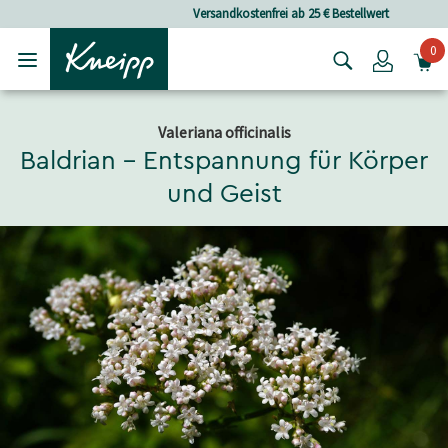
Skip to main content
Skip to footer content
Versandkostenfrei ab 25 € Bestellwert
0
Login
Valeriana officinalis
Baldrian – Entspannung für Körper
und Geist