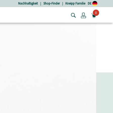
Nachhaltigkeit
|
Shop-Finder
|
Kneipp Familie
DE
0
Login
MINIW