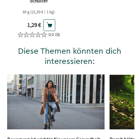
Schulter
60 g (21,50 € / 1 kg)
Aktueller Preis
1,29 €
0.0
(0)
Diese Themen könnten dich
interessieren: