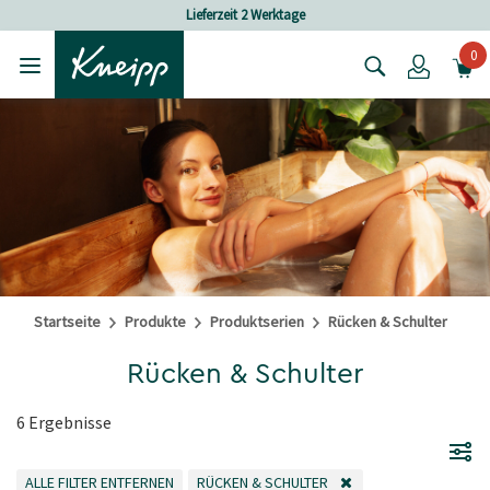
Skip to main content
Skip to footer content
eit 2 Werktage
Versandkostenfrei ab 
0
Login
Startseite
Produkte
Produktserien
Rücken & Schulter
Rücken & Schulter
6 Ergebnisse
ALLE FILTER ENTFERNEN
RÜCKEN & SCHULTER