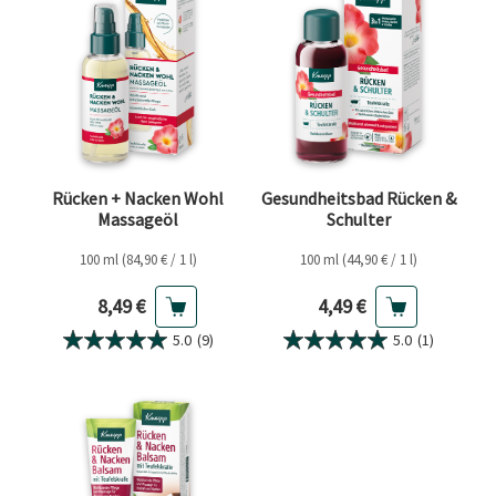
Rücken + Nacken Wohl
Gesundheitsbad Rücken &
Massageöl
Schulter
100 ml (84,90 € / 1 l)
100 ml (44,90 € / 1 l)
Aktueller Preis
Aktueller Preis
8,49 €
4,49 €
5.0
(9)
5.0
(1)