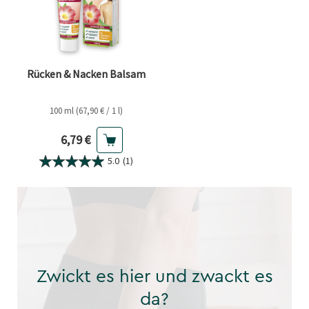
Rücken & Nacken Balsam
100 ml (67,90 € / 1 l)
Aktueller Preis
6,79 €
5.0
(1)
Zwickt es hier und zwackt es
da?