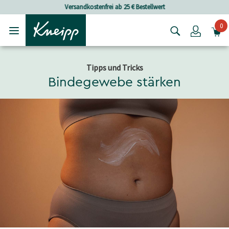
Skip to main content
Skip to footer content
Versandkostenfrei ab 25 € Bestellwert
0
Login
Tipps und Tricks
Bindegewebe stärken