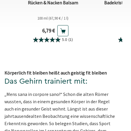
Rücken & Nacken Balsam
Badekristall
100 ml (67,90 € / 1 l)
600 
Aktueller Preis
A
6,79 €
5
5.0
(1)
Körperlich fit bleiben heißt auch geistig fit bleiben
Das Gehirn trainiert mit:
„Mens sana in corpore sano!“ Schon die alten Römer
wussten, dass in einem gesunden Körper in der Regel
auch ein gesunder Geist wohnt. Längst ist aus dieser
jahrtausendealten Beobachtung eine wissenschaftliche
Erkenntnis geworden. So belegen Studien, dass Sport
die Nervenzellen im Lernzentrum des Gehirns, dem