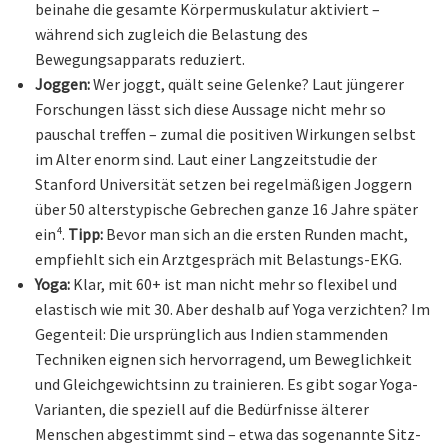
beinahe die gesamte Körpermuskulatur aktiviert –
während sich zugleich die Belastung des
Bewegungsapparats reduziert.
Joggen:
Wer joggt, quält seine Gelenke? Laut jüngerer
Forschungen lässt sich diese Aussage nicht mehr so
pauschal treffen – zumal die positiven Wirkungen selbst
im Alter enorm sind. Laut einer Langzeitstudie der
Stanford Universität setzen bei regelmäßigen Joggern
über 50 alterstypische Gebrechen ganze 16 Jahre später
ein⁴.
Tipp:
Bevor man sich an die ersten Runden macht,
empfiehlt sich ein Arztgespräch mit Belastungs-EKG.
Yoga:
Klar, mit 60+ ist man nicht mehr so flexibel und
elastisch wie mit 30. Aber deshalb auf Yoga verzichten? Im
Gegenteil: Die ursprünglich aus Indien stammenden
Techniken eignen sich hervorragend, um Beweglichkeit
und Gleichgewichtsinn zu trainieren. Es gibt sogar Yoga-
Varianten, die speziell auf die Bedürfnisse älterer
Menschen abgestimmt sind – etwa das sogenannte Sitz-