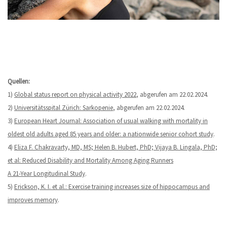
Quellen:
1)
Global status report on physical activity 2022
, abgerufen am 22.02.2024.
2)
Universitätsspital Zürich: Sarkopenie
, abgerufen am 22.02.2024.
3)
European Heart Journal: Association of usual walking with mortality in
oldest old adults aged 85 years and older: a nationwide senior cohort study
.
4)
Eliza F. Chakravarty, MD, MS; Helen B. Hubert, PhD; Vijaya B. Lingala, PhD;
et al: Reduced Disability and Mortality Among Aging Runners
A 21-Year Longitudinal Study
.
5)
Erickson, K. I. et al.: Exercise training increases size of hippocampus and
improves memory
.