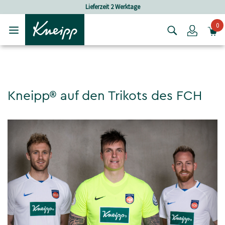
Skip to main content
Skip to footer content
Lieferzeit 2 Werktage
0
Login
Kneipp® auf den Trikots des FCH