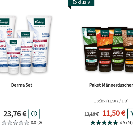
Exklusiv
Derma Set
Paket Männerdusche
1 Stück (11,50 € / 1 St)
Aktueller 
11,50 €
23,76 €
Vorheriger Preis
13,16 €
0.0
(0)
4.9
(91)