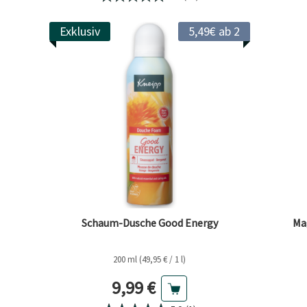
Exklusiv
5,49€ ab 2
Schaum-Dusche Good Energy
Ma
200 ml (49,95 € / 1 l)
Aktueller Preis
9,99 €