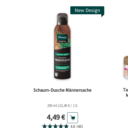
New Design
Ta
Schaum-Dusche Männersache
M
200 ml (22,45 € / 1 l)
Aktueller Preis
4,49 €
4.8
(45)