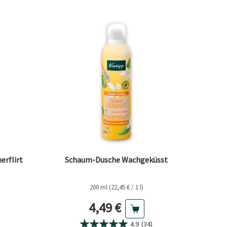
rflirt
Schaum-Dusche Wachgeküsst
200 ml (22,45 € / 1 l)
eis
Aktueller Preis
4,49 €
4.9
(34)