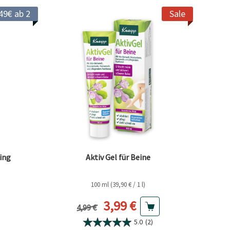
49€ ab 2
Sale
ing
Aktiv Gel für Beine
100 ml (39,90 € / 1 l)
eis
Aktueller Preis
3,99 €
Vorheriger Preis
4,99 €
5.0
(2)