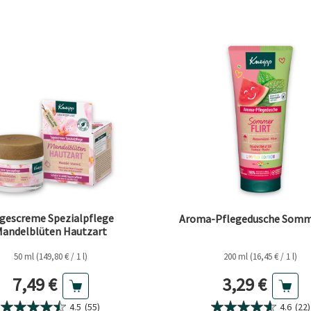
gescreme Spezialpflege
Aroma-Pflegedusche Somme
andelblüten Hautzart
50 ml (149,80 € / 1 l)
200 ml (16,45 € / 1 l)
Aktueller Preis
Aktueller Pr
7,49 €
3,29 €
4.5
(55)
4.6
(22)