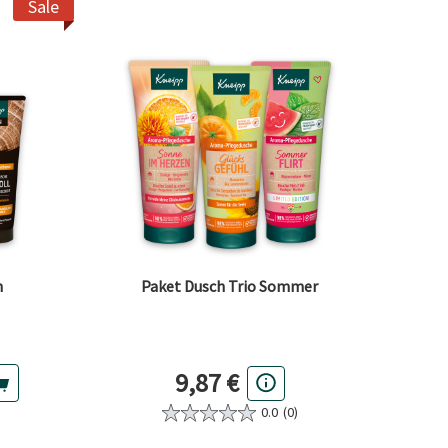
Sale
n
Paket Dusch Trio Sommer
Preis
9,87 €
0.0
(0)