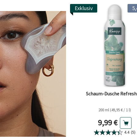
Exklusiv
5,
Schaum-Dusche Refresh
200 ml (49,95 € / 1 l)
Aktueller Pr
9,99 €
4.4
(5)