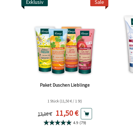
Exklusiv
Sale
Paket Duschen Lieblinge
1 Stück (11,50 € / 1 St)
Aktueller Preis
11,50 €
Vorheriger Preis
13,16 €
4.9
(79)