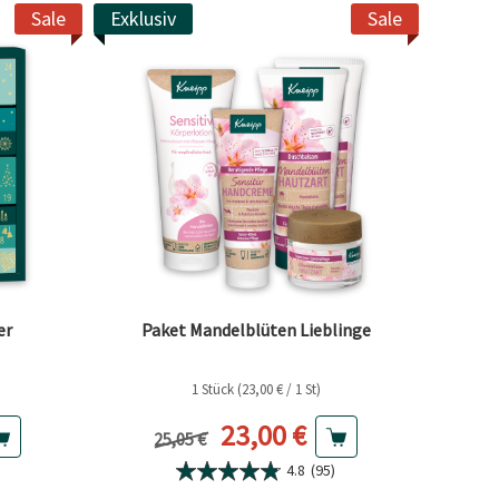
Sale
Exklusiv
Sale
er
Paket Mandelblüten Lieblinge
1 Stück (23,00 € / 1 St)
Preis
Aktueller Preis
23,00 €
Vorheriger Preis
25,05 €
4.8
(95)