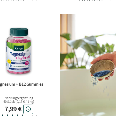
gnesium + B12 Gummies
Nahrungsergänzung
60 Stück (0,13 € / 1 kg)
Aktueller Preis
7,99 €