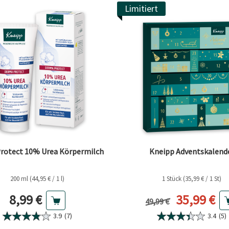
Limitiert
rotect 10% Urea Körpermilch
Kneipp Adventskalend
200 ml (44,95 € / 1 l)
1 Stück (35,99 € / 1 St)
Aktueller Preis
Aktueller 
8,99 €
35,99 €
Vorheriger Preis
49,99 €
3.9
(7)
3.4
(5)