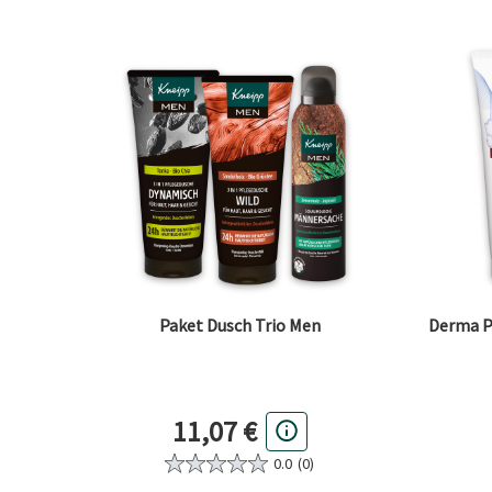
Paket Dusch Trio Men
Derma P
11,07 €
0.0
(0)