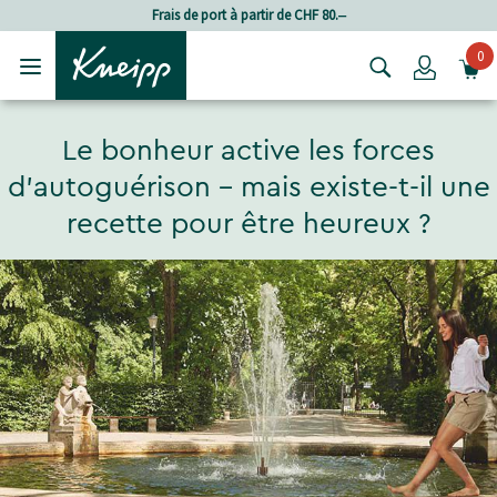
Passer au contenu principal
Passer au contenu du pied de page
Frais de port à partir de CHF 80.‒
0
Login
Le bonheur active les forces
d'autoguérison - mais existe-t-il une
recette pour être heureux ?