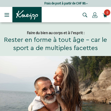
Passer au contenu principal
Passer au contenu du pied de page
Frais de port à partir de CHF 80.‒
0
Login
Faire du bien au corps et à l'esprit :
Rester en forme à tout âge - car le
sport a de multiples facettes