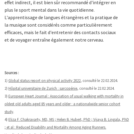
effet indirect, il est bien sûr recommandé d'intégrer en
plus le sport mental dans la vie quotidienne.
L'apprentissage de langues étrangères et la pratique de
la musique sont considérés comme particulièrement
efficaces, mais le fait d'entretenir des contacts sociaux
et de voyager entraîne également notre cerveau.
Sources :
1)
Global status report on physical activity 2022
, consulté le 22.02.2024.
2)
Hôpital universitaire de Zurich : sarcopénie
, consulté le 22.02.2024.
3)
European Heart Journal : Association of usual walking with mortality in
oldest old adults aged 85 years and older : a nationalwide senior cohort
study
.
4)
Eliza F. Chakravarty, MD, MS ; Helen B. Hubert, PhD ; Vijaya B. Lingala, PhD
; et al : Reduced Disability and Mortality Among Aging Runners.