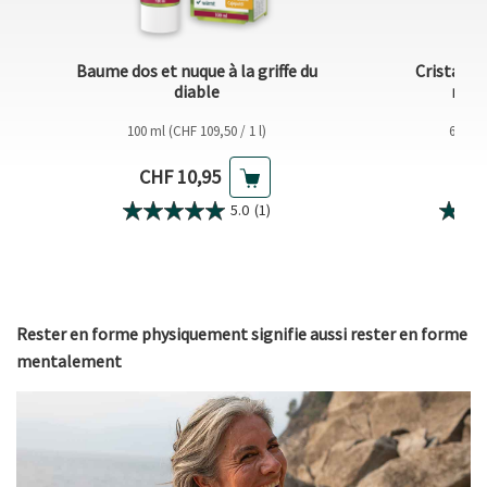
Baume dos et nuque à la griffe du
Cristaux 
diable
musc
100 ml (CHF 109,50 / 1 l)
600 g 
Prix actuel
Pri
CHF 10,95
CH
5.0
(1)
Rester en forme physiquement signifie aussi rester en forme
mentalement