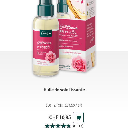
Huile de soin lissante
100 ml (CHF 109,50 / 1 l)
Prix actuel
CHF 10,95
4.7
(3)