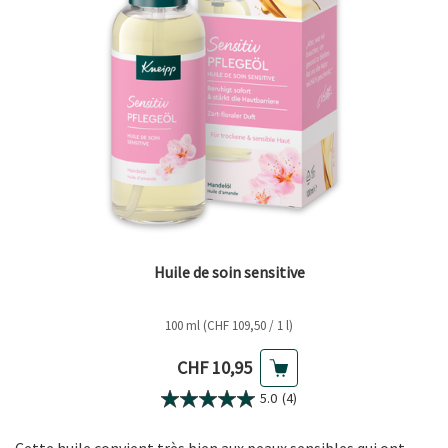
Huile de soin sensitive
100 ml (CHF 109,50 / 1 l)
Prix actuel
CHF 10,95
5.0
(4)