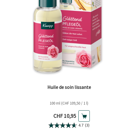
Huile de soin lissante
100 ml (CHF 109,50 / 1 l)
Prix actuel
CHF 10,95
4.7
(3)