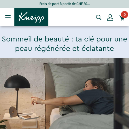
Passer au contenu principal
Passer au contenu du pied de page
Frais de port à partir de CHF 80.‒
0
Login
Sommeil de beauté : ta clé pour une
peau régénérée et éclatante