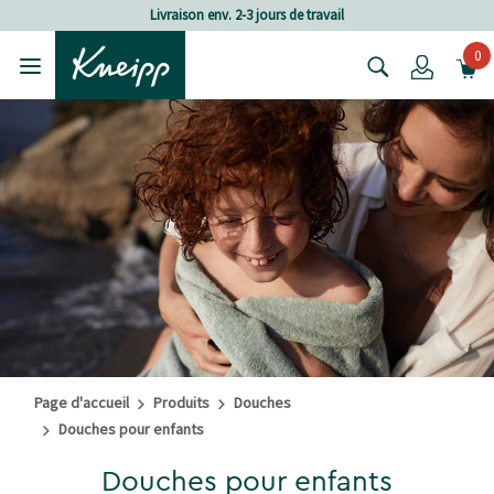
Passer au contenu principal
Passer au contenu du pied de page
Livraison env. 2-3 jours de travail
0
Login
Page d'accueil
Produits
Douches
Douches pour enfants
Douches pour enfants