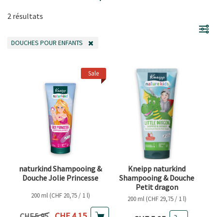
2 résultats
DOUCHES POUR ENFANTS
SUPPRIMER LE FILTRE ACTUELLEMENT FILTRÉ PAR CATÉGORIE : DOUCHES
Sale
naturkind Shampooing &
Kneipp naturkind
Douche Jolie Princesse
Shampooing & Douche
Petit dragon
200 ml (CHF 20,75 / 1 l)
200 ml (CHF 29,75 / 1 l)
Prix actuel
CHF 4,15
Prix précédent
CHF 5,95