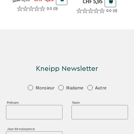
Prix actuel
CHF 5,95
0.0
(0)
0.0
(0)
Kneipp Newsletter
Salutation
Monsieur
Madame
Autre
Prénom
Nom
Jour de naissance